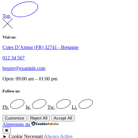
Top
Visit us:
Cotes D’Armor (FR) 32741 - Bretagne
012 34 567
beurre@example.com
Open: 09:00 am – 01:00 pm
Follow us:
Fb.
Ig.
Tw.
Li.
Customize
Reject All
Accept All
Alimentato da
✖
►
Cookie Necessari
Always Active