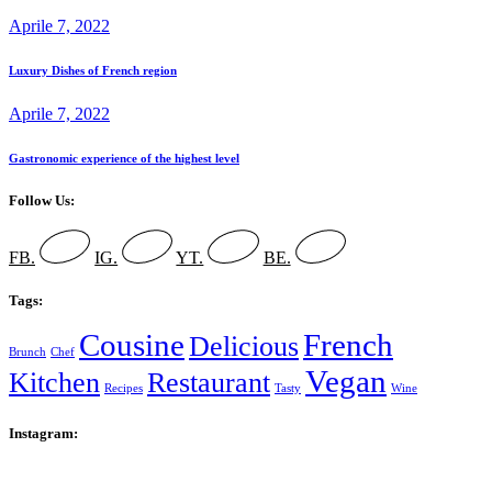
Aprile 7, 2022
Luxury Dishes of French region
Aprile 7, 2022
Gastronomic experience of the highest level
Follow Us:
FB.
IG.
YT.
BE.
Tags:
Cousine
French
Delicious
Brunch
Chef
Vegan
Kitchen
Restaurant
Recipes
Tasty
Wine
Instagram: