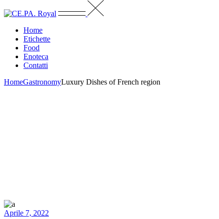
Home
Etichette
Food
Enoteca
Contatti
Home
Gastronomy
Luxury Dishes of French region
Aprile 7, 2022