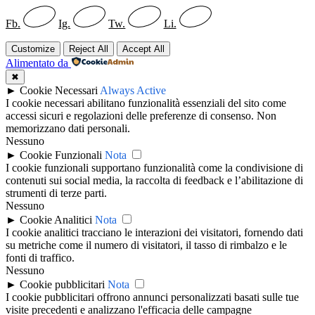
Fb.
Ig.
Tw.
Li.
Customize
Reject All
Accept All
Alimentato da
✖
►
Cookie Necessari
Always Active
I cookie necessari abilitano funzionalità essenziali del sito come
accessi sicuri e regolazioni delle preferenze di consenso. Non
memorizzano dati personali.
Nessuno
►
Cookie Funzionali
Nota
I cookie funzionali supportano funzionalità come la condivisione di
contenuti sui social media, la raccolta di feedback e l’abilitazione di
strumenti di terze parti.
Nessuno
►
Cookie Analitici
Nota
I cookie analitici tracciano le interazioni dei visitatori, fornendo dati
su metriche come il numero di visitatori, il tasso di rimbalzo e le
fonti di traffico.
Nessuno
►
Cookie pubblicitari
Nota
I cookie pubblicitari offrono annunci personalizzati basati sulle tue
visite precedenti e analizzano l'efficacia delle campagne