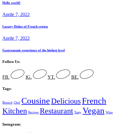
Hello world!
Aprile 7, 2022
Luxury Dishes of French region
Aprile 7, 2022
Gastronomic experience of the highest level
Follow Us:
FB.
IG.
YT.
BE.
Tags:
Cousine
French
Delicious
Brunch
Chef
Vegan
Kitchen
Restaurant
Recipes
Tasty
Wine
Instagram: