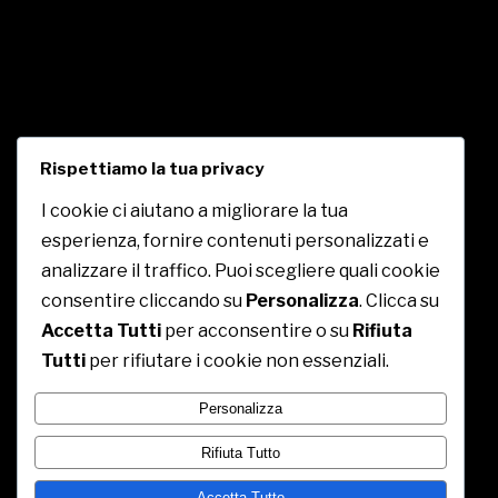
Rispettiamo la tua privacy
I cookie ci aiutano a migliorare la tua
esperienza, fornire contenuti personalizzati e
CE.PA. Royal
analizzare il traffico. Puoi scegliere quali cookie
consentire cliccando su
Personalizza
. Clicca su
c/o Centro Commerciale Insieme, Contrada Piane
Accetta Tutti
per acconsentire o su
Rifiuta
Sant'Angelo, snc, 66050 San Salvo CH
Tutti
per rifiutare i cookie non essenziali.
09:00 am – 20:00 pm
Personalizza
Rifiuta Tutto
Accetta Tutto