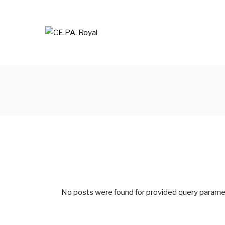
Skip
to
the
content
No posts were found for provided query parame