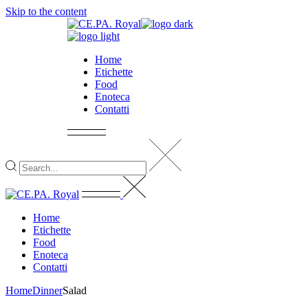
Skip to the content
Home
Etichette
Food
Enoteca
Contatti
Home
Etichette
Food
Enoteca
Contatti
Home
Dinner
Salad