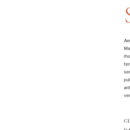
Ae
Ma
rh
te
se
pul
ant
ven
CL