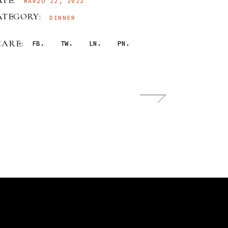
TE:
MARZO 22, 2022
ATEGORY:
DINNER
HARE:
FB
TW
LN
PN