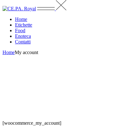
Home
Etichette
Food
Enoteca
Contatti
Home
My account
[woocommerce_my_account]