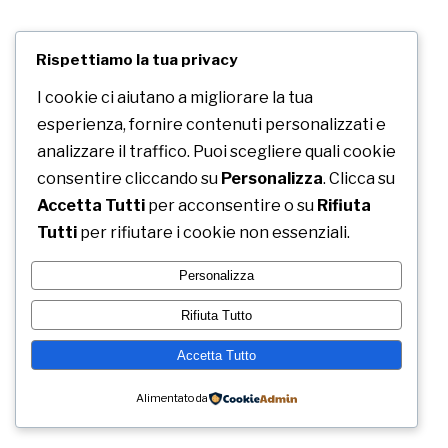
Rispettiamo la tua privacy
I cookie ci aiutano a migliorare la tua
esperienza, fornire contenuti personalizzati e
analizzare il traffico. Puoi scegliere quali cookie
consentire cliccando su
Personalizza
. Clicca su
Accetta Tutti
per acconsentire o su
Rifiuta
Tutti
per rifiutare i cookie non essenziali.
© 2022
Qode Interactive
Cotes D’Armor (FR) 32741 - Bretagne
Personalizza
FB.
IN.
TW.
LI.
Rifiuta Tutto
Accetta Tutto
Alimentato da